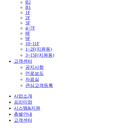
B2
B1
1F
2F
3F
4~7F
8F
9F
10~11F
1~2F(지원동)
3~15F(지원동)
고객센터
공지사항
언로보도
자료실
관심고객등록
사업소개
프리미엄
시스템&지원
층별안내
고객센터