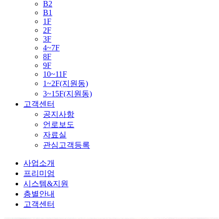
B2
B1
1F
2F
3F
4~7F
8F
9F
10~11F
1~2F(지원동)
3~15F(지원동)
고객센터
공지사항
언로보도
자료실
관심고객등록
사업소개
프리미엄
시스템&지원
층별안내
고객센터